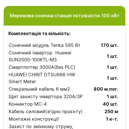
Мережева сонячна станція потужністю 100 кВт
Комплектація та кількість:
Сонячний модуль Tenka 595 Вт
170 шт.
Сонячний інвертор Huawei
1 шт.
SUN2000-100KTL-M3
Смартлоггер 3000А(без PLC)
1 шт.
HUAWEI CHINT DTSU666-HW
1 шт.
Smart Meter
Спеціальний кабель 6 мм2
800 м.пог.
Щит захисту інвертора 320А/3P
1 шт.
Коннектор MC-4
40 шт.
Кабель силовий(згідно проєкту)
250 м
Монтажні конструкції
1 к-т.
Захист по змінному струму,