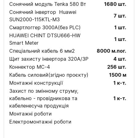
Сонячний модуль Tenka 580 Вт
1680 шт.
Сонячний інвертор Huawei
7 шт.
SUN2000-115KTL-M3
Смартлоггер 3000А(без PLC)
1 шт.
HUAWEI CHINT DTSU666-HW
1 шт.
Smart Meter
Спеціальний кабель 6 мм2
8000 м.пог.
Щит захисту інвертора 320А/3P
4 шт.
Коннектор MC-4
256 шт.
Кабель силовий(згідно проєкту)
1500 м
Монтажні конструкції
1 к-т.
Захист по змінному струму,
кабельно - провідникова та
1 к-т.
кабеленесуча продукція
Монтажні роботи
Електромонтажні роботи