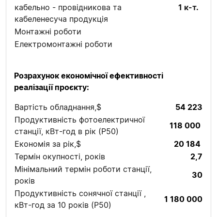
кабельно - провідникова та
1 к-т.
кабеленесуча продукція
Монтажні роботи
Електромонтажні роботи
Розрахунок економічної ефективності
реалізації проєкту:
Вартість обладнання,$
54 223
Продуктивність фотоелектричної
118 000
станції, кВт-год в рік (P50)
Економія за рік,$
20 184
Термін окупності, років
2,7
Мінімальний термін роботи станції,
30
років
Продуктивність сонячної станції ,
1 180 000
кВт-год за 10 років (P50)