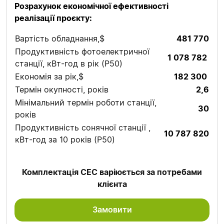
Розрахунок економічної ефективності
реалізації проєкту:
Вартість обладнання,$
481 770
Продуктивність фотоелектричної
1 078 782
станції, кВт-год в рік (P50)
Економія за рік,$
182 300
Термін окупності, років
2,6
Мінімальний термін роботи станції,
30
років
Продуктивність сонячної станції ,
10 787 820
кВт-год за 10 років (P50)
Комплектація СЕС варіюється за потребами
клієнта
Замовити