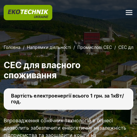
Головна
Напрямки діяльності
Промислові СЕС
СЕС для
СЕС для власного
споживання
Вартість електроенергії всього 1 грн. за 1кВт/
год.
Впровадження сонячних технологій в бізнесі
дозволить забезпечити енергетичну незалежність
підприємства та заощадити кошти на