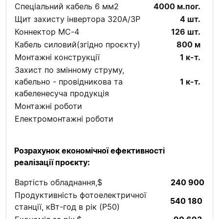
Спеціальний кабель 6 мм2
4000 м.пог.
Щит захисту інвертора 320А/3P
4 шт.
Коннектор MC-4
126 шт.
Кабель силовий(згідно проєкту)
800 м
Монтажні конструкції
1 к-т.
Захист по змінному струму,
кабельно - провідникова та
1 к-т.
кабеленесуча продукція
Монтажні роботи
Електромонтажні роботи
Розрахунок економічної ефективності
реалізації проєкту:
Вартість обладнання,$
240 900
Продуктивність фотоелектричної
540 180
станції, кВт-год в рік (P50)