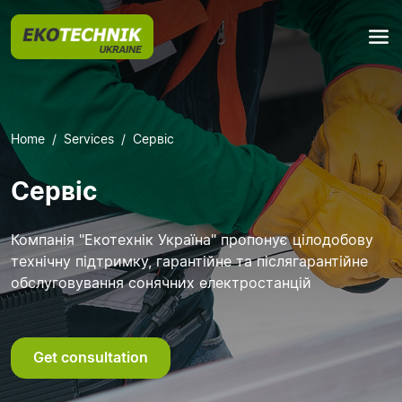
Home
Services
Сервіс
Сервіс
Компанія "Екотехнік Україна" пропонує цілодобову
технічну підтримку, гарантійне та післягарантійне
обслуговування сонячних електростанцій
Get consultation