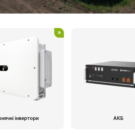
онячні інвертори
АКБ