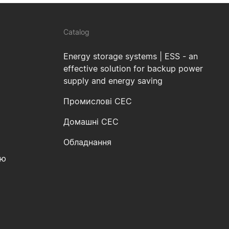
Catalog
Energy storage systems | ESS - an
effective solution for backup power
supply and energy saving
Промислові СЕС
Домашні СЕС
Обладнання
ію