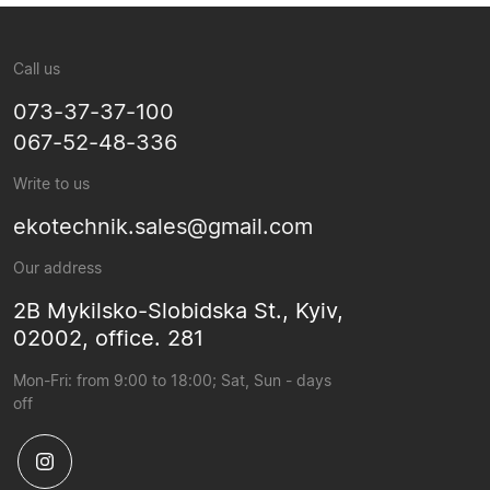
Call us
073-37-37-100
067-52-48-336
Write to us
ekotechnik.sales@gmail.com
Our address
2B Mykilsko-Slobidska St., Kyiv,
02002, office. 281
Mon-Fri: from 9:00 to 18:00; Sat, Sun - days
off