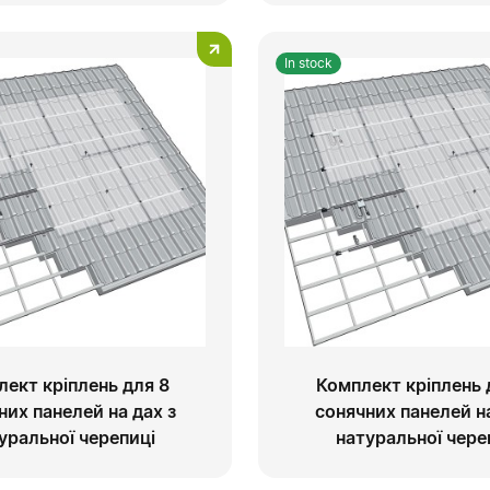
In stock
лект кріплень для 8
Комплект кріплень 
них панелей на дах з
сонячних панелей на
уральної черепиці
натуральної чере