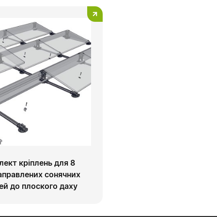
лект кріплень для 8
аправлених сонячних
ей до плоского даху