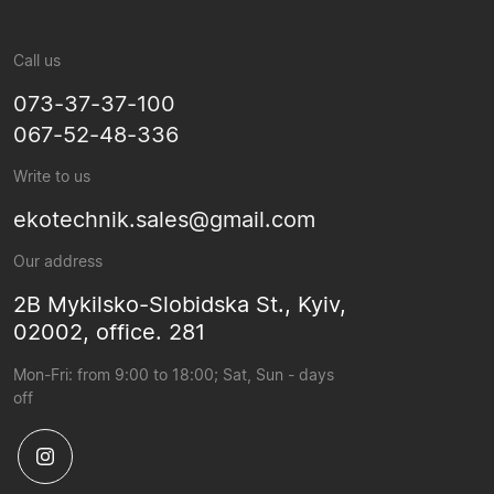
Call us
073-37-37-100
067-52-48-336
Write to us
ekotechnik.sales@gmail.com
Our address
2B Mykilsko-Slobidska St., Kyiv,
02002, office. 281
Mon-Fri: from 9:00 to 18:00; Sat, Sun - days
off