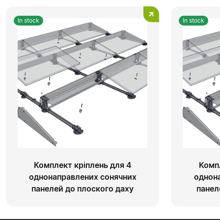
In stock
In stock
Комплект кріплень для 4
Комп
однонаправлених сонячних
однон
панелей до плоского даху
панел