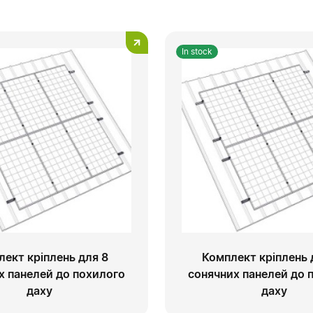
In stock
лект кріплень для 8
Комплект кріплень 
х панелей до похилого
сонячних панелей до 
даху
даху