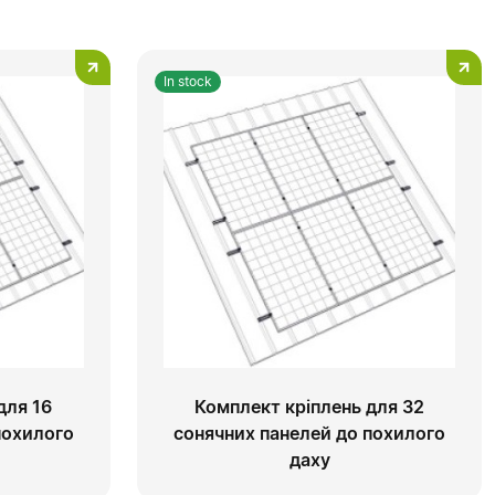
In stock
для 16
Комплект кріплень для 32
похилого
сонячних панелей до похилого
даху