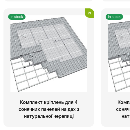
In stock
In stock
Комплект кріплень для 4
Комп
сонячних панелей на дах з
соняч
натуральної черепиці
нат