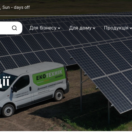
, Sun - days off
Для бізнесу
Для дому
Продукція
ії