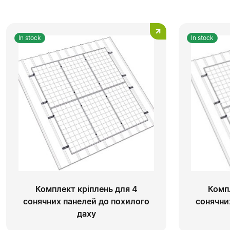
In stock
In stock
Комплект кріплень для 4
Комп
сонячних панелей до похилого
сонячни
даху