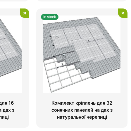
In stock
для 16
Комплект кріплень для 32
 дах з
сонячних панелей на дах з
пиці
натуральної черепиці