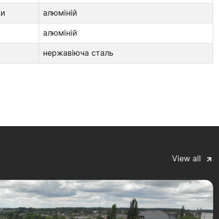
ки
алюміній
алюміній
нержавіюча сталь
View all