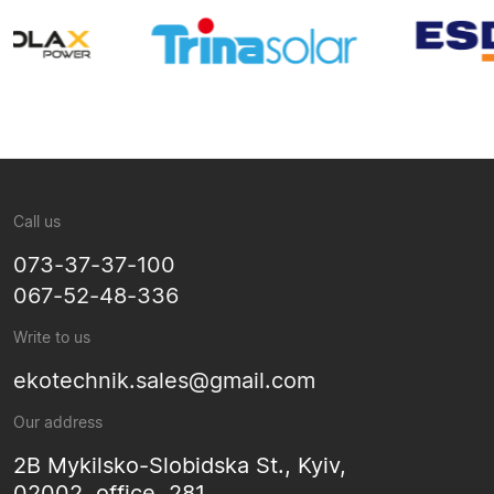
Call us
073-37-37-100
067-52-48-336
Write to us
ekotechnik.sales@gmail.com
Our address
2B Mykilsko-Slobidska St., Kyiv,
02002, office. 281