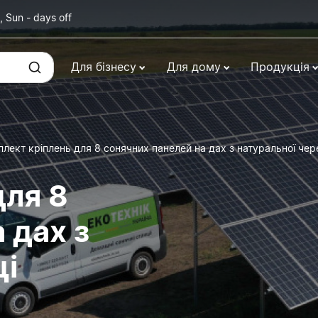
, Sun - days off
Для бізнесу
Для дому
Продукція
лект кріплень для 8 сонячних панелей на дах з натуральної чер
для 8
 дах з
ці