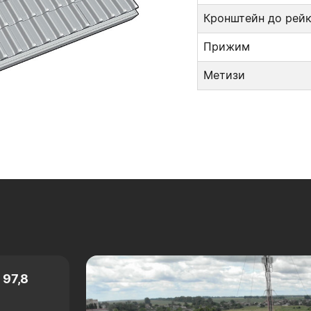
Кронштейн до рей
Прижим
Метизи
 97,8