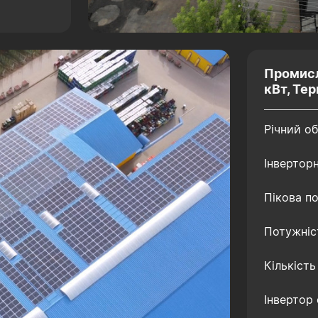
Промисл
кВт, Тер
Річний об
Інверторн
Пікова по
Потужніст
Кількість
Інвертор